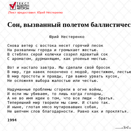
(Текст предоставил: Юрий Нестеренко
Сон, вызванный полетом баллистическ
                  Юрий Нестеренко

Снова ветер с востока несет горячий песок

На развалины города и громыхает жестью.

В стеблях серой колючки созрел ядовитый сок

С ароматом, дурманящим, как упоенье местью.

Вот и настало завтра. Мы сделали свой бросок

В мир, где навек покончено с модой, престижем, лестью
В мир простоты и правды, где важно урвать кусок,

Не осложняя выбора жалостью или честью.

Надуманные проблемы сгорели в огне войны,

И если мы убиваем, то лишь когда голодны,

А не во имя идеи о том, что все люди - братья.

Теперешний мир творили мы сами. И стало так.

И ныне, глотая мясо мутировавших собак,

Не шепчем слов благодарности. Равно как и проклятья.

1994