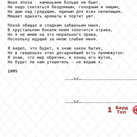
Иная эпоха - каменьями больше не бьют,

Не надо скитаться бездомным, голодным и нищим,

Но дым над грядущим, единым для всех пепелищем,

Мешает вдыхать ароматы и портит уют.

Покой обещая и сладким забвеньем маня,

В хрустальном бокале моем золотится отрава,

Но я не имею на это морального права,

Поскольку идущий за мною слабее меня.

Я видел, что будет, я знаю закон бытия,

Но в сведеньях этих досаднейший есть промежуток:

Я знаю, что мир обречен, и конец его жуток,

Но будет ли нам утешитель - не ведаю я.

1995