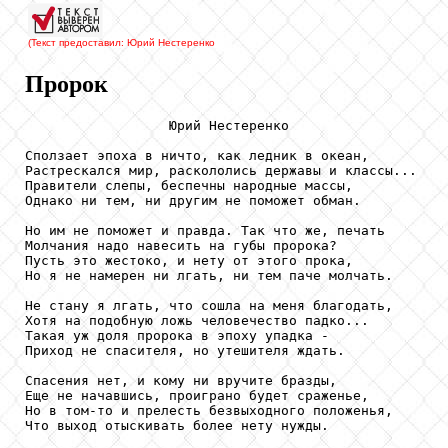
(Текст предоставил: Юрий Нестеренко
Пророк
                  Юрий Нестеренко

Сползает эпоха в ничто, как ледник в океан,

Растрескался мир, раскололись державы и классы...

Правители слепы, беспечны народные массы,

Однако ни тем, ни другим не поможет обман.

Но им не поможет и правда. Так что же, печать

Молчания надо навесить на губы пророка?

Пусть это жестоко, и нету от этого прока,

Но я не намерен ни лгать, ни тем паче молчать.

Не стану я лгать, что сошла на меня благодать,

Хотя на подобную ложь человечество падко...

Такая уж доля пророка в эпоху упадка -

Приход не спасителя, но утешителя ждать.

Спасения нет, и кому ни вручите бразды,

Еще не начавшись, проиграно будет сраженье,

Но в том-то и прелесть безвыходного положенья,

Что выход отыскивать более нету нужды.
