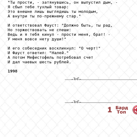
"Ты прости, - затянувшись, он выпустил дым, -

Я сбыл тебе тухлый товар:

Это внешне лишь выглядишь ты молодым,

А внутри ты по-прежнему стар."

И ответствовал Фауст: "Должно быть, ты рад,

Но торжествовать не спеши:

Ведь и я тебя кинул - прости меня, брат! -

У меня вовсе нету души!"

И его собеседник воскликнул: "О черт!"

И Фауст ответил: "Налей."

А потом Мефистофель потребовал счет

И дал чаевых шесть рублей.

1998