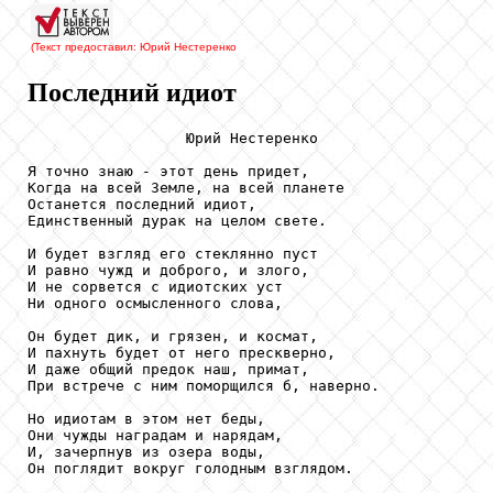
(Текст предоставил: Юрий Нестеренко
Последний идиот
                  Юрий Нестеренко

Я точно знаю - этот день придет,

Когда на всей Земле, на всей планете

Останется последний идиот,

Единственный дурак на целом свете.

И будет взгляд его стеклянно пуст

И равно чужд и доброго, и злого,

И не сорвется с идиотских уст

Ни одного осмысленного слова,

Он будет дик, и грязен, и космат,

И пахнуть будет от него прескверно,

И даже общий предок наш, примат,

При встрече с ним поморщился б, наверно.

Но идиотам в этом нет беды,

Они чужды наградам и нарядам,

И, зачерпнув из озера воды,

Он поглядит вокруг голодным взглядом.
