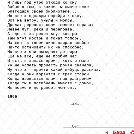
И лишь под утро отходи ко сну,

Забыв о том, в каком ты нынче веке

Благодаря своей библиотеке...

Но все ж однажды подойди к окну.

Вот на ветру, унылы и мокры,

Дрожат деревья; холм темнеет справа;

Левее луг, река и переправа,

А где-то за рекою жгут костры.

Там жгут костры и точат топоры,

На свет в твоем окне взирая злобно.

Ничто остановить их не способно,

Но все ж они помедлят до поры.

Еще не все, еще не пробил час,

И есть в запасе время, хоть и мало -

Уж не успеть прочесть роман сначала,

Ну что ж - прочти какой-нибудь рассказ.

Когда ж они ворвутся с трех сторон,

Когда взовьется пламя над разгромом -

Тогда ты и погибнешь вместе с домом,

Не позже и не ранее, чем он...

1996