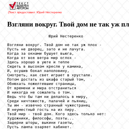
(Текст предоставил: Юрий Нестеренко
Взгляни вокруг. Твой дом не так уж пло
                  Юрий Нестеренко

Взгляни вокруг. Твой дом не так уж плох -

Пусть не дворец, зато и не лачуга.

Когда за окнами бушует вьюга,

Когда от воя ветра мир оглох -

Здесь хорошо в уюте и тепле

Сидеть в высоком кресле у камина,

И, осушив бокал наполовину,

Смотреть, как свет играет в хрустале.

Потом достать из шкафа старый том,

Обнюхать пожелтевшие страницы,

От времени и мира отстраниться

И никогда не сожалеть о том.

Ведь что бы там ни делалось в миру,

Среди ничтожеств, палачей и пьяниц,

Ты им - извечно странный чужестранец

И неуместный гость на их пиру.

Твой мир - твой дом. Кого здесь только нет:

Художники, философы, поэты...

Задерни шторы, выкини газеты,

Пусть лампа озаряет кабинет.
