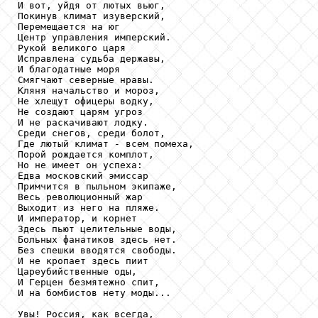
И вот, уйдя от лютых вьюг,

Покинув климат изуверский,

Перемещается на юг

Центр управления имперский.

Рукой великого царя

Исправлена судьба державы,

И благодатные моря

Смягчают северные нравы.

Кляня начальство и мороз,

Не хлещут офицеры водку,

Не создают царям угроз

И не раскачивают лодку.

Среди снегов, среди болот,

Где лютый климат - всем помеха,

Порой рождается комплот,

Но не имеет он успеха:

Едва московский эмиссар

Примчится в пыльном экипаже,

Весь революционный жар

Выходит из него на пляже.

И император, и корнет

Здесь пьют целительные воды,

Больных фанатиков здесь нет.

Без спешки вводятся свободы.

И не кропает здесь пиит

Цареубийственные оды,

И Герцен безмятежно спит,

И на бомбистов нету моды...

Увы! Россия, как всегда,
