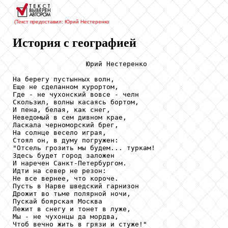
(Текст предоставил: Юрий Нестеренко
История с географией
                  Юрий Нестеренко

На берегу пустынных волн,

Еще не сделанном курортом,

Где - не чухонский вовсе - челн

Скользил, волны касаясь бортом,

И пена, белая, как снег,

Неведомый в сем дивном крае,

Ласкала черноморский брег,

На солнце весело играя,

Стоял он, в думу погружен:

"Отсель грозить мы будем... туркам!

Здесь будет город заложен

И наречен Санкт-Петербургом.

Идти на север не резон:

Не все вернее, что короче.

Пусть в Нарве шведский гарнизон

Дрожит во тьме полярной ночи,

Пускай боярская Москва

Лежит в снегу и тонет в луже,

Мы - не чухонцы да мордва,

Чтоб вечно жить в грязи и стуже!"
