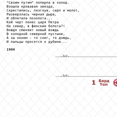
"Своим путем" поперла в холод.

Взошла кровавая звезда,

Скрестились, лязгнув, серп и молот,

Разверзлась черная дыра,

И облетела позолота...

Кой черт понес царя Петра

На север, в финские болота?!

Вождя сменяет новый вождь

В холодной северной пустыне,

А за окном - то снег, то дождь,

И пальцы просятся к дубине...

1994