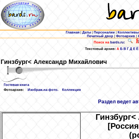
Главная
|
Даты
|
Персоналии
|
Коллективы
Печатный двор
|
Фотоархив
|
Поиск на
bards.ru:
Текстовый архив:
А
Б
В
Г
Д
Е
Ё
Гинзбург
< Александр Михайлович
Гостевая книга
Фотоархив:
Изображ.на фото.
Коллекция
Раздел ведет ав
Гинзбург
<
[Россия
(р