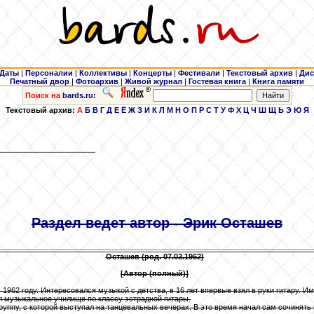
Даты
|
Персоналии
|
Коллективы
|
Концерты
|
Фестивали
|
Текстовый архив
|
Дис
Печатный двор
|
Фотоархив
|
Живой журнал
|
Гостевая книга
|
Книга памяти
Поиск на
bards.ru:
Текстовый архив:
А
Б
В
Г
Д
Е
Ё
Ж
З
И
К
Л
М
Н
О
П
Р
С
Т
У
Ф
Х
Ц
Ч
Ш
Щ
Ь
Э
Ю
Я
Раздел ведет автор - Эрик Осташев
Осташев
(род. 07.03.1962)
[Автор (полный)]
 1962 году. Интересовался музыкой с детства, в 16 лет впервые взял в руки гитару. 
л музыкальное училище по классу эстрадной гитары.
группу, с которой выступал на танцевальных вечерах. В это время начал сам сочинять 