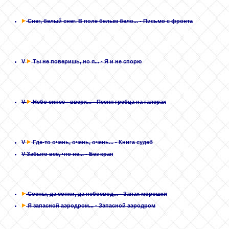
Снег, белый снег. В поле белым бело...
- Письмо с фронта
V
Ты не поверишь, но я...
- Я и не спорю
V
Небо синее - вверх...
- Песня гребца на галерах
V
Где-то очень, очень, очень...
- Книга судеб
V
Забыто всё, что не...
- Без края
Сосны, да сопки, да небосвод...
- Запах морошки
Я запасной аэродром...
- Запасной аэродром