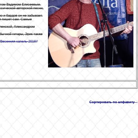
ругом Вадимом Елисеевым.
ссической авторской песни,
но и бардов он не забывает.
ом пишет сам. Самые
ленской, Александром
бычной гитары, Эрик также
"Весенняя капель-2016\"
Сортировать по алфавиту