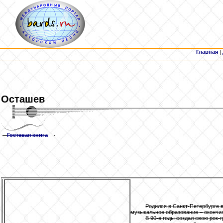
Главная
|
Осташев
Гостевая книга
Родился в Санкт-Петербурге в
музыкальное образование – окончи
В 90-е годы создал свою рок-