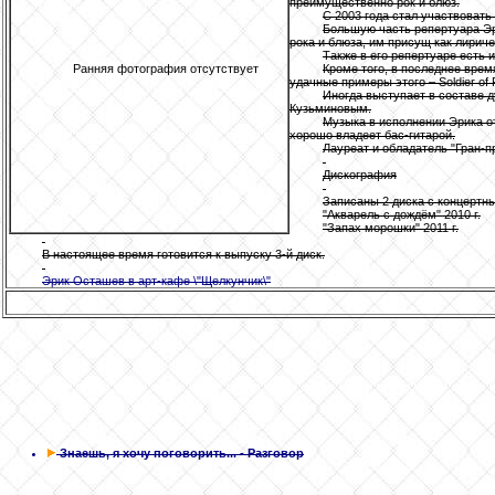
преимущественно рок и блюз.
С 2003 года стал участвоват
Большую часть репертуара Эри
рока и блюза, им присущ как лирич
Также в его репертуаре есть и
Ранняя фотография отсутствует
Кроме того, в последнее вре
удачные примеры этого – Soldier of
Иногда выступает в составе 
Кузьминовым.
Музыка в исполнении Эрика о
хорошо владеет бас-гитарой.
Лауреат и обладатель "Гран-п
Дискография
Записаны 2 диска с концертны
"Акварель с дождём" 2010 г.
"Запах морошки" 2011 г.
В настоящее время готовится к выпуску 3-й диск.
Эрик Осташев в арт-кафе \"Щелкунчик\"
Знаешь, я хочу поговорить...
- Разговор