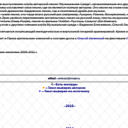
ь в выступлениях клуба авторской песни "Музыкальная Среда", организованным его д
ка составляют свои песни, где он является полным автором. Это песни на стыке кла
еский драматизм бардовских песен, так и позитивный драйв рок-музыки.
 чужие песни, это чаще всего русский рок (например, Аукцион, Пикник, Воскресение), 
мя Эрик увлёкся переложением англоязычных песен на русский язык, тексты на русск
 Fortune (Deep Purple), песня из фильма "Хоббит. Пустошь Смауга" (Ed Sheeran).
дуэтов с другими членами клуба Музыкальная среда – Вадимом Елисеевым, Ольгой Зе
тличается потрясающей мелодичностью и виртуозной гитарной аранжировкой. Кроме о
ри" и Приза зрительских симпатий с составе дуэта с
Ольгой Зеленской
на фестивале
\
ми записями 2008-2011 г.
eMail
: erikost@mail.ru
- Есть аккорды
- Текст выверен автором
- Текст выверен по источнику
- 2015 -