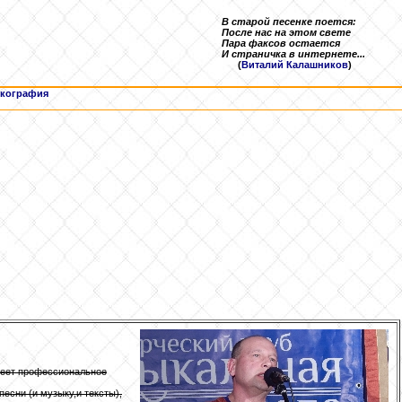
В старой песенке поется:
После нас на этом свете
Пара факсов остается
И страничка в интернете...
(
Виталий Калашников
)
кография
Имеет профессиональное
песни (и музыку,и тексты),