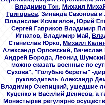
Владимир Тэн
,
Михаил Миха
Григорьев
, Зинаида Сазонова 
Владислав Исмагилов, Юрий Епи
Сергей Гавриков Владимир П
Игнатов,
Владимир Май
,
Вла
Станислав Юрко,
Михаил Кали
Александр Орловский, Вячеслав 
Андрей Борода, Леонид Шумский 
можно сказать военные по сут
Сухова", "Голубые береты" -ди
руководитель Александр Дем
Владимир Счепицкий, ушедшие ле
Куценко и Василий Денисов, а 
Монастырев регулярно осуществ