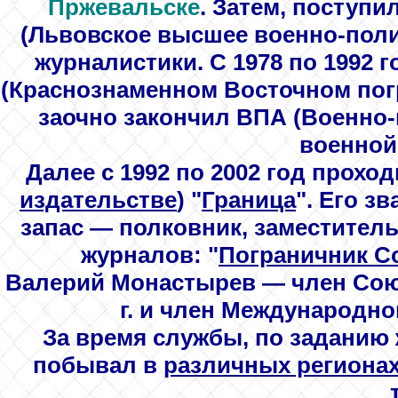
Пржевальске
. Затем, поступи
(Львовское высшее военно-поли
журналистики. С 1978 по 1992 
(Краснознаменном Восточном погр
заочно закончил
ВПА
(Военно-
военной
Далее с 1992 по 2002 год прохо
издательстве
) "
Граница
". Его з
запас — полковник, заместитель
журналов: "
Пограничник С
Валерий Монастырев — член Союз
г. и член Международно
За время службы, по заданию 
побывал в
различных региона