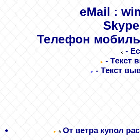
eMail
: wi
Skype
Телефон мобил
- Е
- Текст 
- Текст вы
От ветра купол рас