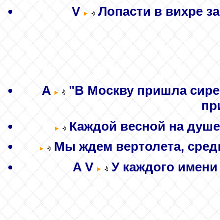
V
Лопасти в вихре за
A
"В Москву пришла сирен
пр
Каждой весной на душе,
Мы ждем вертолета, средь
A
V
У каждого имени 