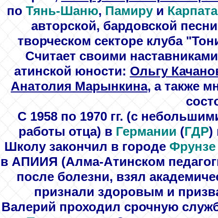
по
Тянь-Шаню
,
Памиру
и
Карпат
авторской, бардовской песн
творческом секторе клуба "
Тон
Считает своими наставниками 
атинской юности:
Ольгу Качано
Анатолия Марынкина
, а также м
сост
С 1958 по 1970 гг. (с небольши
работы отца) в
Германии
(
ГДР
) 
Школу закончил в городе
Фрунзе
в
АПИИЯ
(Алма-Атинском педагог
после болезни, взял академиче
признали здоровым и призва
Валерий проходил срочную службу 