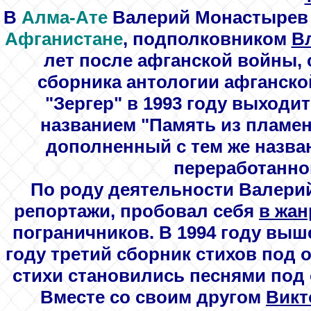
В
Алма-Ате
Валерий Монастырев в
Афганистане
, подполковником
В
лет после афганской войны, 
сборника антологии афганской
"Зергер" в 1993 году выходи
названием "Память из пламен
дополненный с тем же назван
переработанной
По роду деятельности Валерий
репортажи, пробовал себя
в жан
пограничников. В 1994 году выше
году третий сборник стихов под 
стихи становились песнями под
Вместе со своим другом
Вик