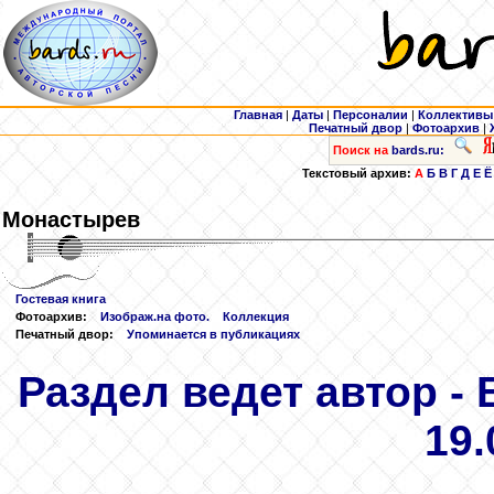
Главная
|
Даты
|
Персоналии
|
Коллективы
Печатный двор
|
Фотоархив
|
Поиск на
bards.ru:
Текстовый архив:
А
Б
В
Г
Д
Е
Ё
Монастырев
Гостевая книга
Фотоархив:
Изображ.на фото.
Коллекция
Печатный двор:
Упоминается в публикациях
Раздел ведет автор -
19.