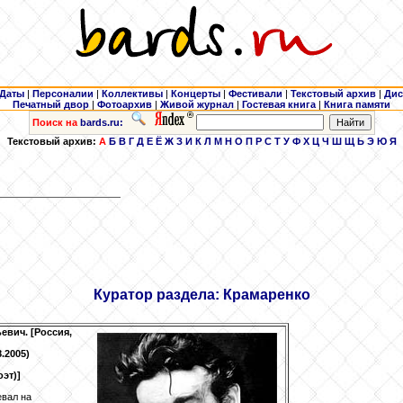
Даты
|
Персоналии
|
Коллективы
|
Концерты
|
Фестивали
|
Текстовый архив
|
Дис
Печатный двор
|
Фотоархив
|
Живой журнал
|
Гостевая книга
|
Книга памяти
Поиск на
bards.ru:
Текстовый архив:
А
Б
В
Г
Д
Е
Ё
Ж
З
И
К
Л
М
Н
О
П
Р
С
Т
У
Ф
Х
Ц
Ч
Ш
Щ
Ь
Э
Ю
Я
Куратор раздела:
Крамаренко
евич. [Россия,
8.2005)
оэт)]
евал на