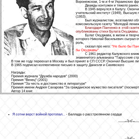
Воронежском, 1-м и 4-м Украинских фр
Дважды контужен и тяжело ранен.
В 1945 вернулся в Калугу. Оконч
учительский институт (1949), Высшую
(1953).
Был журналистом, возглавлял об
комсомольскую газету "Молодой ленине
Благодаря Панченко в этой газет
опубликованы стихи Булата Окуджавы.
Булат Окуджава, в жизни и творч
которого Николай Васильевич сыграл 
роль,
сказал про него:
"Не было бы Пан
бы Окуджавы".
С 1961 редактор Калужского книж
знаменитого альманаха "Тарусские стр
В том же году переехал в Москву и был принят в СП СССР. Окончил Высшие ли
В 1965 подписал коллективное письмо в защиту Даниэля и Синявского
Награды:
Премия журнала "Дружба народов" (2000)
Премия "Венец" (2001)
Премия "За честь и достоинство в литературе"
Премия имени Андрея Сахарова "За гражданское мужество писателя" (посмерт
Автор 14 книг.
Я сотни верст войной протопал...
- Баллада о расстрелянном сердце