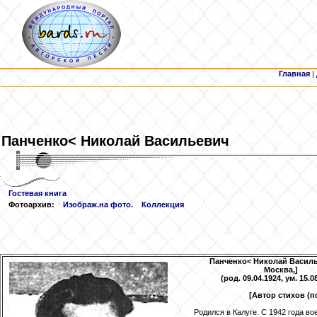
Главная
|
Панченко
< Николай Васильевич
Гостевая книга
Фотоархив:
Изображ.на фото.
Коллекция
Панченко
< Николай Василь
Москва,]
(род. 09.04.1924, ум. 15.0
[Автор стихов (п
Родился в Калуге. С 1942 года во