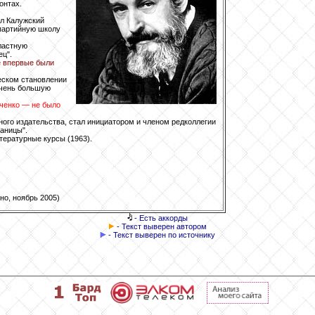
онтах.
ил Калужский
 партийную школу
ластную
ц".
е впервые были
еском становлении
очень большую
ченко — не было
ного издательства, стал инициатором и членом редколлегии
аницы".
тературные курсы (1963).
но, ноябрь 2005)
- Есть аккорды
- Текст выверен автором
- Текст выверен по источнику