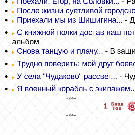
Поехали, Егор, на Соловки...
- Р
После жизни суетливой городско
Приехали мы из Шишигина...
- 
С книжной полки достав наш по
альбом
Снова танцую и плачу...
- В защи
Трудно поверить: мой друг боево
У села "Чудаково" рассвет...
- Чу
Я военный корабль с экипажем..