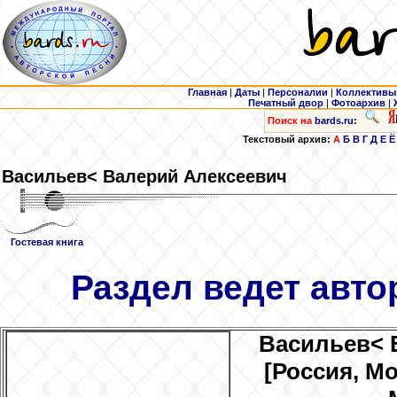
Главная
|
Даты
|
Персоналии
|
Коллективы
Печатный двор
|
Фотоархив
|
Поиск на
bards.ru:
Текстовый архив:
А
Б
В
Г
Д
Е
Ё
Васильев
< Валерий Алексеевич
Гостевая книга
Раздел ведет авто
Васильев
< 
[Россия, М