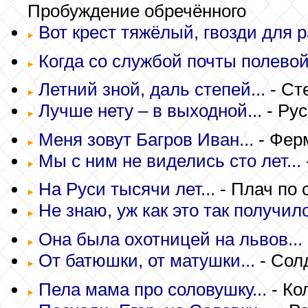
Пробуждение обречённого
Вот крест тяжёлый, гвозди для р
Когда со службой почты полевой.
Летний зной, даль степей...
- Ст
Лучше нету – в выходной...
- Рус
Меня зовут Багров Иван...
- Фер
Мы с ним не виделись сто лет...
На Руси тысячи лет...
- Плач по 
Не знаю, уж как это так получило
Она была охотницей на львов...
От батюшки, от матушки...
- Сол
Пела мама про соловушку...
- Ко