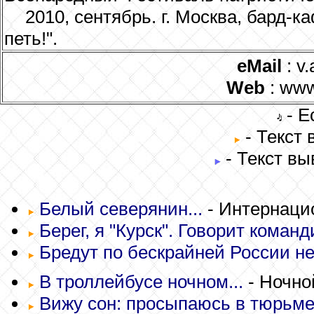
2010, сентябрь. г. Москва, бард-к
петь!".
eMail
: v.
Web
: www.
- Е
- Текст
- Текст вы
Белый северянин...
- Интернаци
Берег, я "Курск". Говорит команди
Бредут по бескрайней России не
В троллейбусе ночном...
- Ночно
Вижу сон: просыпаюсь в тюрьме, 