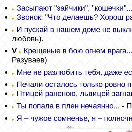
Засыпают "зайчики", "кошечки"..
Звонок: "Что делаешь? Хорош раб
И пускай в нашем доме не выклю
любовь).
V
Крещеные в бою огнем врага..
Разуваев)
Мне не разлюбить тебя, даже есл
Печали осталось только ровно п
Птицей раненою, львицей загнан
Ты попала в плен нечаянно...
- П
Я – чужое сомненье, я – полночн