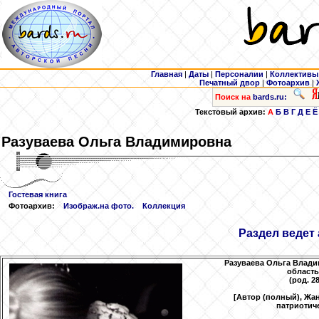
Главная
|
Даты
|
Персоналии
|
Коллективы
Печатный двор
|
Фотоархив
|
Поиск на
bards.ru:
Текстовый архив:
А
Б
В
Г
Д
Е
Ё
Разуваева
Ольга Владимировна
Гостевая книга
Фотоархив:
Изображ.на фото.
Коллекция
Раздел ведет 
Разуваева
Ольга Владим
область
(род. 28
[Автор (полный), Жан
патриотиче