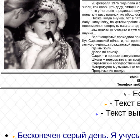
28 февраля 1976 года папа и
знали, как сообщить деду, отчаянн
что у него опять родилась вну
поначалу расстроился, но обошлос
Позже, когда внучка, лет в п
бабушкину юбку, по-детски проникн
невозможно повернуть наза-а-а-ад!..
дед плакал от счастья и уже 
внучка...
Все "концерты" проходили по 
Кут Саратовской области, на терри
летного училища гражданской авиац
где мы жили.
Далее по списку.
Садик – и первые выступления
Школа – знакомство с гитаро
Саратовский государственный 
Литературно-музыкальные вече
Продолжение следует...
eMail
:
S
Телефон мо
- Е
- Текст
- Текст вы
Бесконечен серый день. Я учусь 