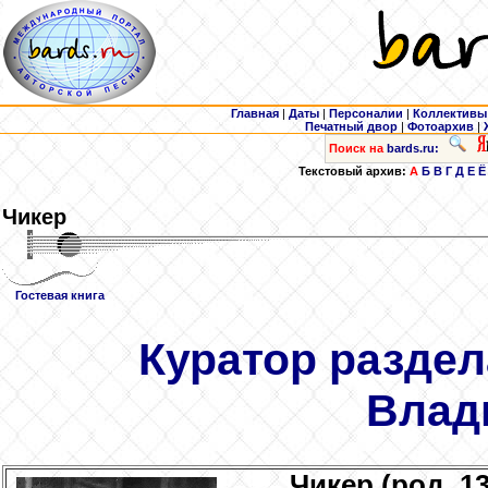
Главная
|
Даты
|
Персоналии
|
Коллективы
Печатный двор
|
Фотоархив
|
Поиск на
bards.ru:
Текстовый архив:
А
Б
В
Г
Д
Е
Ё
Чикер
Гостевая книга
Куратор раздел
Влад
Чикер
(род. 13