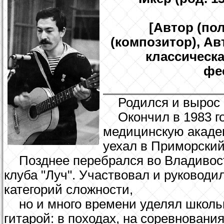
[Автор (по
(композитор), Ав
классическа
фе
Родился и вырос в
Окончил в 1983 г
медицинскую акаде
уехал в Приморский 
Позднее перебрался во Владивост
клуба "Луч". Участвовал и руковод
категорий сложности,
но и много времени уделял школь
гитарой: в походах, на соревновани