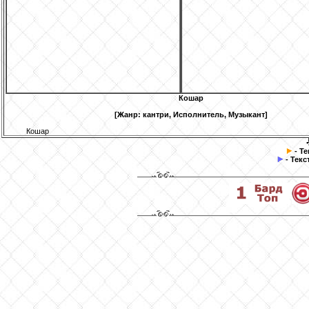
Кошар
[Жанр: кантри, Исполнитель, Музыкант]
Кошар
- Т
- Текс