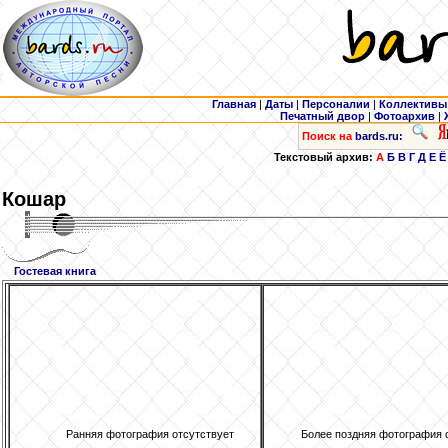
Главная
|
Даты
|
Персоналии
|
Коллективы
Печатный двор
|
Фотоархив
|
Поиск на
bards.ru:
Текстовый архив:
А
Б
В
Г
Д
Е
Ё
Кошар
Гостевая книга
Ранняя фотография отсутствует
Более поздняя фотография 