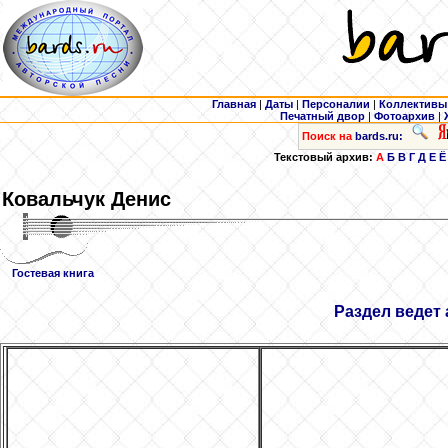
Главная
|
Даты
|
Персоналии
|
Коллективы
Печатный двор
|
Фотоархив
|
Поиск на
bards.ru:
Текстовый архив:
А
Б
В
Г
Д
Е
Ё
Ковальчук
Денис
Гостевая книга
Раздел ведет 