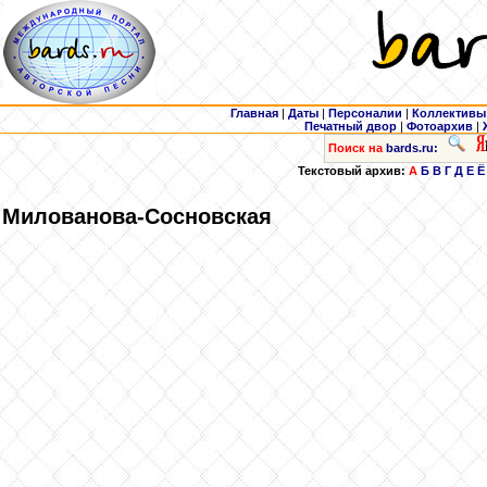
Главная
|
Даты
|
Персоналии
|
Коллективы
Печатный двор
|
Фотоархив
|
Поиск на
bards.ru:
Текстовый архив:
А
Б
В
Г
Д
Е
Ё
Милованова-Сосновская