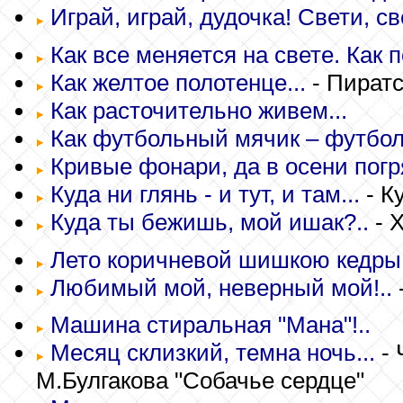
Играй, играй, дудочка! Свети, св
Как все меняется на свете. Как 
Как желтое полотенце...
- Пиратс
Как расточительно живем...
Как футбольный мячик – футболи
Кривые фонари, да в осени погр
Куда ни глянь - и тут, и там...
- К
Куда ты бежишь, мой ишак?..
- 
Лето коричневой шишкою кедры 
Любимый мой, неверный мой!..
Машина стиральная "Мана"!..
Месяц склизкий, темна ночь...
- 
М.Булгакова "Собачье сердце"