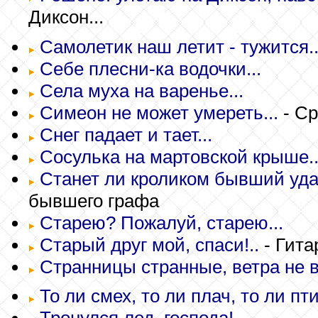
Диксон...
Самолетик наш летит - тужится..
Себе плесни-ка водочки...
Села муха на варенье...
Симеон не может умереть...
- Ср
Снег падает и тает...
Сосулька на мартовской крыше..
Станет ли кроликом бывший удав
бывшего графа
Старею? Пожалуй, старею...
Старый друг мой, спаси!..
- Гита
Странницы странные, ветра не в
То ли смех, то ли плач, то ли пти