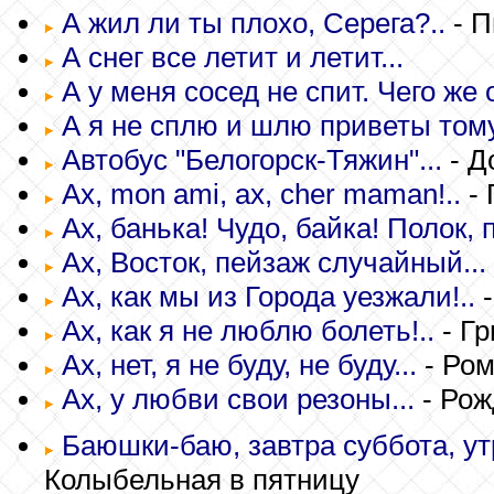
А жил ли ты плохо, Серега?..
- П
А снег все летит и летит...
А у меня сосед не спит. Чего же 
А я не сплю и шлю приветы тому, 
Автобус "Белогорск-Тяжин"...
- Д
Ах, mon ami, ах, cher maman!..
- 
Ах, банька! Чудо, байка! Полок, п
Ах, Восток, пейзаж случайный...
Ах, как мы из Города уезжали!..
-
Ах, как я не люблю болеть!..
- Гр
Ах, нет, я не буду, не буду...
- Ро
Ах, у любви свои резоны...
- Рож
Баюшки-баю, завтра суббота, утр
Колыбельная в пятницу