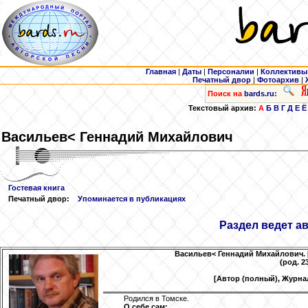
Главная
|
Даты
|
Персоналии
|
Коллективы
Печатный двор
|
Фотоархив
|
Поиск на
bards.ru:
Текстовый архив:
А
Б
В
Г
Д
Е
Ё
Васильев
< Геннадий Михайлович
Гостевая книга
Печатный двор:
Упоминается в публикациях
Раздел ведет а
Васильев
< Геннадий Михайлович. 
(род. 2
[Автор (полный), Журна
Родился в Томске.
О себе сам: