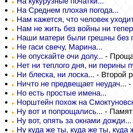
На кукурузные початки...
На Среднем плохая погода...
Нам кажется, что человек уходит.
Нам не жить без войны ни теперь
Наши матери были грешны без гр
Не гаси свечу, Марина...
Не опускайте очи долу...
- Прощ
Нет ни теплого дня, ни перины п
Ни блеска, ни лоска...
- Второй 
Ничто не предвещает неудач...
-
Но есть простые имена...
Норштейн похож на Смоктуновско
Ну вот и попрощались...
- Памят
Ну вот, опять за окнами дожди...
Ну куда же ты, куда же ты, куда 