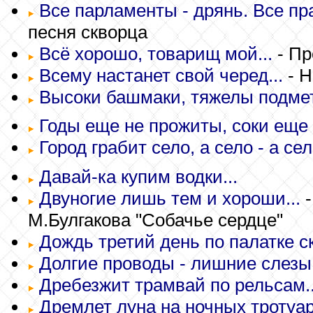
Все парламенты - дрянь. Все пр
песня скворца
Всё хорошо, товарищ мой...
- Пр
Всему настанет свой черед...
- Н
Высоки башмаки, тяжелы подмет
Годы еще не прожиты, соки еще 
Город грабит село, а село - а сел
Давай-ка купим водки...
Двуногие лишь тем и хороши...
-
М.Булгакова "Собачье сердце"
Дождь третий день по палатке ск
Долгие проводы - лишние слезы.
Дребезжит трамвай по рельсам..
Дремлет луна на ночных тротуар