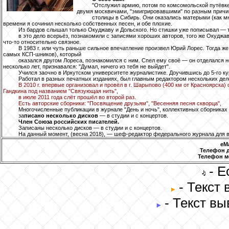
"Отслужил армию, потом по комсомольской путёвке
двумя москвичами, "эмигрировавшими" по разным причи
столицы в Сибирь. Они оказались матерыми (как мн
времени я сочинил несколько собственных песен, и обе плохие.
Из бардов слышал только Окуджаву и Дольского. Но стишки уже пописывал — т
в это дело всерьёз, познакомили с записями хороших авторов, того же Окуджа
что-то относительно связное.
В 1983 г. или чуть раньше сильное впечатление произвел Юрий Лорес. Тогда же
самых КСП-шников), который
оказался другом Лореса, познакомился с ним. Спел ему своё — он отделался
несколько лет, признавался: "Думал, ничего из тебя не выйдет".
Учился заочно в Иркутском университете журналистике. Доучившись до 5-го ку
Работал в разных печатных изданиях, был главным редактором нескольких дело
В 2010 г. впервые организовал и провёл в г. Шарыпово (400 км от Красноярска)
Гандкина под названием "Связующая нить",
в июле 2011 года слёт прошёл во второй раз.
Есть авторские сборники: "Посвящение друзьям", "Весенняя песня скворца",
Многочисленные публикации в журнале "День и ночь", коллективных сборниках 
за
писано несколько дисков
— в студии и с концертов.
Член Союза российских писателей.
Записаны несколько дисков — в студии и с концертов.
На данный момент, (весна 2018), — шеф-редактор федерального журнала для в
eMa
Телефон 
Телефон 
- Е
- Текст
- Текст вы