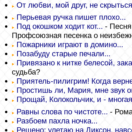
От любви, мой друг, не скрыться,
Перьевая ручка пишет плохо...
Под окошком ходит кот...
- Песня
Профсоюзная песенка о неизбежн
Пожарники играют в домино...
Позабуду старые печали...
Привязано к нитке белесой, закат
судьба?
Приятель-пилигрим! Когда верне
Простишь ли, Мария, мне звук о
Прощай, Колокольчик, и - многая 
Равны слова по чистоте...
- Рома
Разбоем пахла ночка...
Решено: улетаю на Диксон, навсе