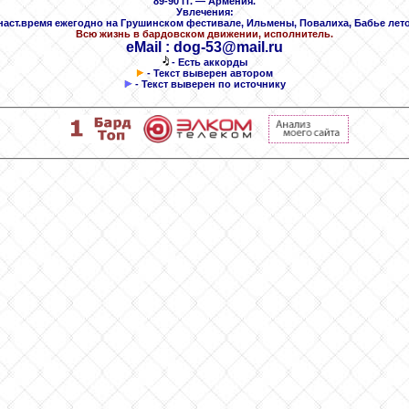
89-90 гг. — Армения.
Увлечения:
 наст.время ежегодно на Грушинском фестивале, Ильмены, Повалиха, Бабье лето, 
Всю жизнь в бардовском движении, исполнитель.
eMail
: dog-53@mail.ru
- Есть аккорды
- Текст выверен автором
- Текст выверен по источнику