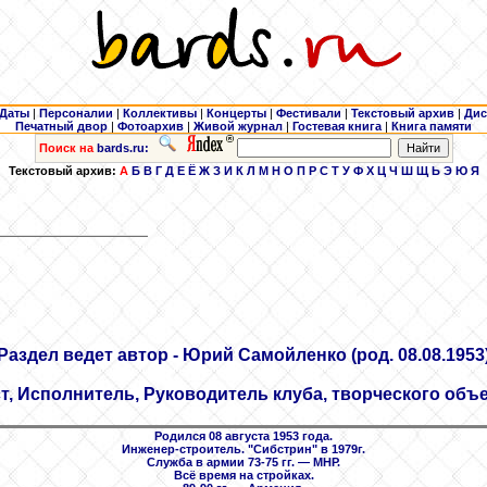
Даты
|
Персоналии
|
Коллективы
|
Концерты
|
Фестивали
|
Текстовый архив
|
Дис
Печатный двор
|
Фотоархив
|
Живой журнал
|
Гостевая книга
|
Книга памяти
Поиск на
bards.ru:
Текстовый архив:
А
Б
В
Г
Д
Е
Ё
Ж
З
И
К
Л
М
Н
О
П
Р
С
Т
У
Ф
Х
Ц
Ч
Ш
Щ
Ь
Э
Ю
Я
Раздел ведет автор - Юрий Самойленко
(род. 08.08.1953
т, Исполнитель, Руководитель клуба, творческого объ
Родился 08 августа 1953 года.
Инженер-строитель. "Сибстрин" в 1979г.
Служба в армии 73-75 гг. — МНР.
Всё время на стройках.