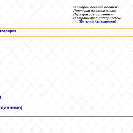
В старой песенке поется:
После нас на этом свете
Пара факсов остается
И страничка в интернете...
(
Виталий Калашников
)
кография
)
единения]