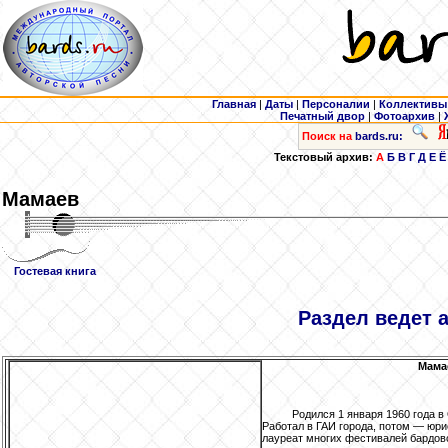
Главная
|
Даты
|
Персоналии
|
Коллективы
Печатный двор
|
Фотоархив
|
Поиск на
bards.ru:
Текстовый архив:
А
Б
В
Г
Д
Е
Ё
Мамаев
Гостевая книга
Раздел ведет 
Мама
Родился 1 января 1960 года 
Работал в ГАИ города, потом — юр
лауреат многих фестивалей бардовс