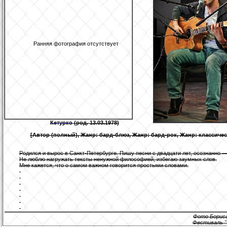
Ранняя фотография отсутствует
Кетурко
(род. 13.03.1978)
[Автор (полный), Жанр: бард-блюз, Жанр: бард-рок, Жанр: классичес
Родился и вырос в Санкт-Петербурге. Пишу песни с двадцати лет, осознанно —
Не люблю нагружать тексты ненужной философией, избегаю заумных слов.
Мне кажется, что о самом важном говорится простыми словами.
Фото Борис
Фестиваль "