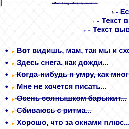
eMail
: Oleg.keturko@yandex.ru
- Е
- Текст 
- Текст вы
Вот видишь, мам, так мы и схо
Здесь снега, как дожди...
Когда-нибудь я умру, как мног
Мне не хочется писать...
Осень солнышком барыжит...
Сбиваюсь с ритма...
Хорошо, что за окнами плюс..