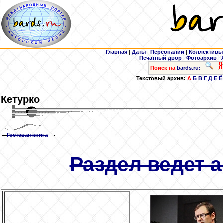
Главная
|
Даты
|
Персоналии
|
Коллективы
Печатный двор
|
Фотоархив
|
Поиск на
bards.ru:
Текстовый архив:
А
Б
В
Г
Д
Е
Ё
Кетурко
Гостевая книга
Раздел ведет а