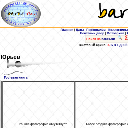
Главная
|
Даты
|
Персоналии
|
Коллективы
Печатный двор
|
Фотоархив
|
Поиск на
bards.ru:
Текстовый архив:
А
Б
В
Г
Д
Е
Ё
Юрьев
Гостевая книга
Ранняя фотография отсутствует
Более поздняя фотография 