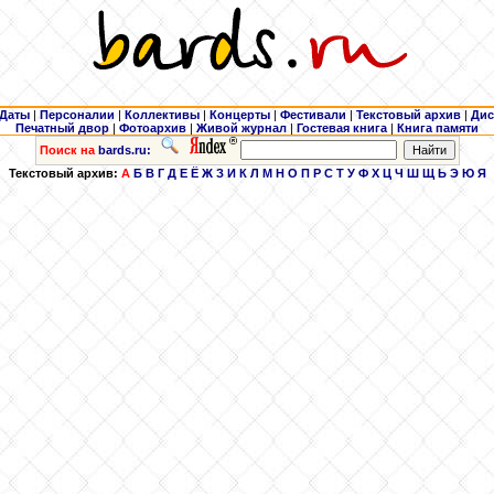
Даты
|
Персоналии
|
Коллективы
|
Концерты
|
Фестивали
|
Текстовый архив
|
Дис
Печатный двор
|
Фотоархив
|
Живой журнал
|
Гостевая книга
|
Книга памяти
Поиск на
bards.ru:
Текстовый архив:
А
Б
В
Г
Д
Е
Ё
Ж
З
И
К
Л
М
Н
О
П
Р
С
Т
У
Ф
Х
Ц
Ч
Ш
Щ
Ь
Э
Ю
Я