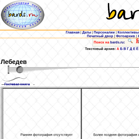
Главная
|
Даты
|
Персоналии
|
Коллективы
Печатный двор
|
Фотоархив
|
Поиск на
bards.ru:
Текстовый архив:
А
Б
В
Г
Д
Е
Ё
Лебедев
Гостевая книга
Ранняя фотография отсутствует
Более поздняя фотография 