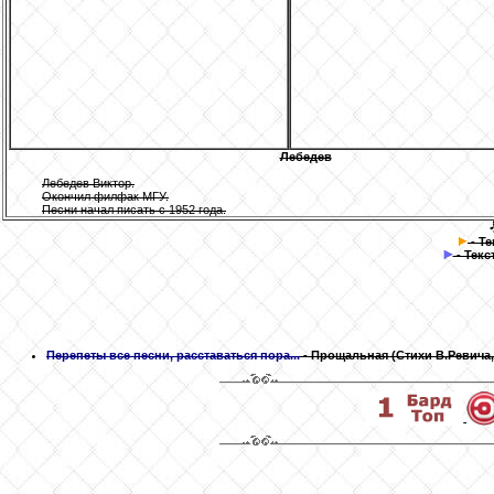
Лебедев
Лебедев Виктор.
Окончил филфак МГУ.
Песни начал писать с 1952 года.
- Т
- Текс
Перепеты все песни, расставаться пора...
- Прощальная
(Стихи В.Ревича