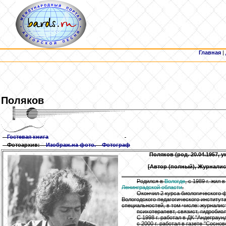
Главная
|
Поляков
Гостевая книга
Фотоархив:
Изображ.на фото.
Фотограф
Поляков
(род. 20.04.1957, ум
[Автор (полный), Журналис
Родился в
Вологде
, с 1989 г. жил в
Ленинградской области
.
Окончил 2 курса биологического 
Вологодского педагогического институт
специальностей, в том числе: журналист
психотерапевт, связист, гидробиол
С 1998 г. работал в ДК "Андеграунд
с 2000 г. работал в газете "Сосно