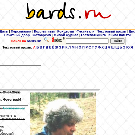
Даты
|
Персоналии
|
Коллективы
|
Концерты
|
Фестивали
|
Текстовый архив
|
Дис
Печатный двор
|
Фотоархив
|
Живой журнал
|
Гостевая книга
|
Книга памяти
Поиск на
bards.ru:
Текстовый архив:
А
Б
В
Г
Д
Е
Ё
Ж
З
И
К
Л
М
Н
О
П
Р
С
Т
У
Ф
Х
Ц
Ч
Ш
Щ
Ь
Э
Ю
Я
. 24.07.2022)
т, Фотограф]
 г.
Сосновый Бор
факультета
а. Имел около 16
,
ог.
",
воборский