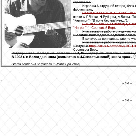
строитель".
Играл на 6-струнной гитаре, блок
фортепиано.
Песни писал с 1975 г. на свои сти
стихи Ф.Г.Лорки, Н.Рубцова, А.Блока. П
"Каргопол" ("В поле бескрайнее...").
С 1978 г. член КАП г.Вологды, с 19
"Ингрия" (г. Сосновый Бор)
.
Участвовал в работе студенческог
"Балаган" Вологодского педагогического
В конкурсах принципиально не уч
Участвовал в работе жюри волого
"Петух" и
творческих мастерских КСП "
Сосновом Бору.
Сотрудничал с Вологодским областным ТВ, Ленинградским областным телеви
В 1998 г. в Вологде вышла (совместно с И.Севостьяновой) книга прозы
"Д
(Фото Геннадия Сафонова и Игоря Праченко)