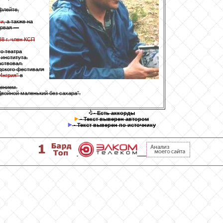
-флейте,
хи
, а также на
ервая —
88 г. член КСП
о театра
 института.
аствовал.
дского фестиваля
Ингрия"
в
дением.
войной маленький без сахара".
- Есть аккорды
- Текст выверен автором
- Текст выверен по источнику