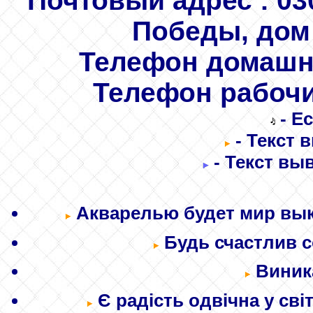
Почтовый адрес
: 03
Победы, дом 
Телефон домаш
Телефон рабоч
- Е
- Текст 
- Текст вы
Акварелью будет мир вык
Будь счастлив с
Виника
Є радість одвічна у світ