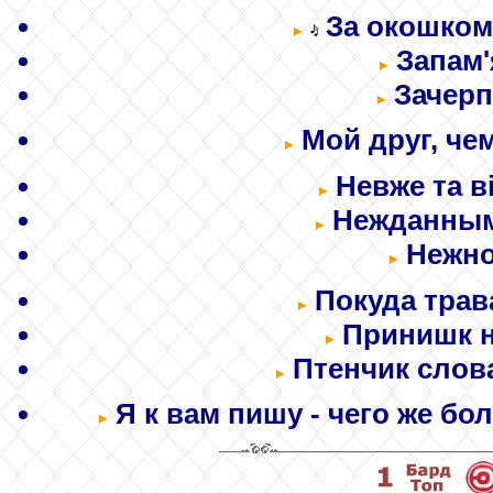
За окошком 
Запам'
Зачерп
Мой друг, чем
Невже та в
Нежданным
Нежно
Покуда трава
Принишк на
Птенчик слова
Я к вам пишу - чего же бол