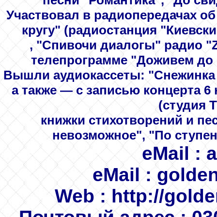
песни "Романтика", "До сви
Участвовал в радиопередачах об 
кругу" (радиостанция "Киевски
, "Спивочи диалогы" радио "Z
телепрограмме "Доживем до п
Вышли аудиокассеты:
"Снежинка 
а также — с записью концерта 6 
(студия T
книжки стихотворений
и пес
невозможное", "По ступен
eMail
: 
eMail
: golde
Web
: http://gold