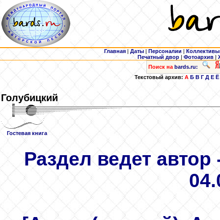
Главная
|
Даты
|
Персоналии
|
Коллективы
Печатный двор
|
Фотоархив
|
Поиск на
bards.ru:
Текстовый архив:
А
Б
В
Г
Д
Е
Ё
Голубицкий
Гостевая книга
Раздел ведет автор 
04.