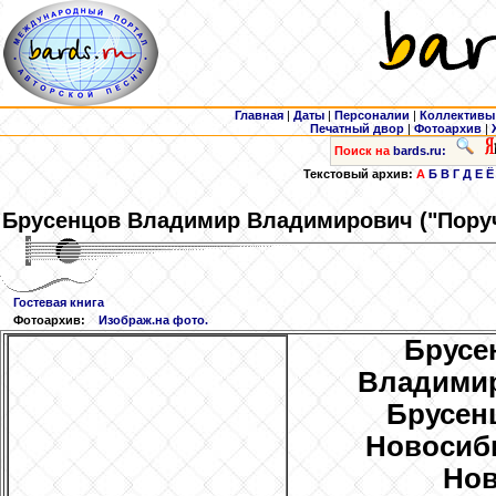
Главная
|
Даты
|
Персоналии
|
Коллективы
Печатный двор
|
Фотоархив
|
Поиск на
bards.ru:
Текстовый архив:
А
Б
В
Г
Д
Е
Ё
Брусенцов
Владимир Владимирович ("Поруч
Гостевая книга
Фотоархив:
Изображ.на фото.
Брусе
Владимир
Брусенц
Новосиби
Нов