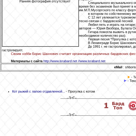
Ранняя фотография отсутствует
Специального музыкального об
время без экзаменов был принят в
им.М.П.Мусоргского по классу форт
в котором по собственному же
С 12 лет увлекается туризмом
тесно связан с бардовской песней.
Любил петь и играть на гитар
авторов — Юрия Визбора, Булата О
Гитара помогла выжить в рути
необходимое количество раз).
Первая песня "Прогулка с кото
В Ленинграде Борис Шахнови
До 1991 г. не гастролировал, д
гастролирует.
Своим хобби Борис Шахнович считает организацию различных бардовских фес
Материалы с сайта
http://www.israbard.net //www.israbard.net
eMail
: shboris
- Т
- Тек
Кот рыжий с лапою отдавленной...
- Прогулка с котом