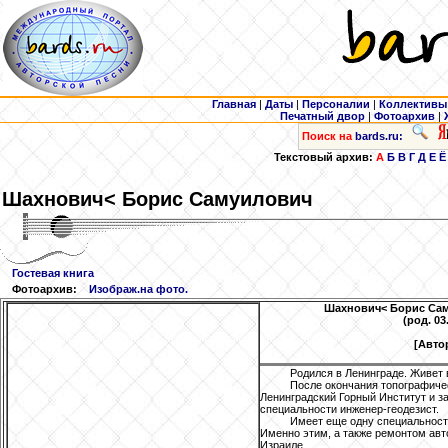
Главная
|
Даты
|
Персоналии
|
Коллективы
Печатный двор
|
Фотоархив
|
Поиск на
bards.ru:
Текстовый архив:
А
Б
В
Г
Д
Е
Ё
Шахнович
< Борис Самуилович
Гостевая книга
Фотоархив:
Изображ.на фото.
Шахнович
< Борис Са
(род. 03
[Авто
Родился в Ленинграде. Живет 
После окончания топографиче
Ленинградский Горный Институт и зак
специальности инженер-геодезист.
Имеет еще одну специальност
Именно этим, а также ремонтом авт
Израиле.