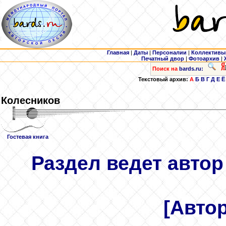
Главная
|
Даты
|
Персоналии
|
Коллективы
Печатный двор
|
Фотоархив
|
Поиск на
bards.ru:
Текстовый архив:
А
Б
В
Г
Д
Е
Ё
Колесников
Гостевая книга
Раздел ведет автор
[Авто