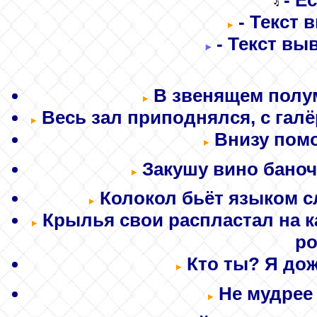
- Е
- Текст 
- Текст вы
В звенящем полум
Весь зал приподнялся, с галёр
Внизу помо
Закушу вино баночк
Колокол бьёт языком с
Крылья свои распластал на ка
ро
Кто ты? Я дож
Не мудрее с