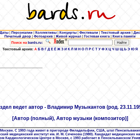
Даты
|
Персоналии
|
Коллективы
|
Концерты
|
Фестивали
|
Текстовый архив
|
Дис
Печатный двор
|
Фотоархив
|
Живой журнал
|
Гостевая книга
|
Книга памяти
Поиск на
bards.ru:
Текстовый архив:
А
Б
В
Г
Д
Е
Ё
Ж
З
И
К
Л
М
Н
О
П
Р
С
Т
У
Ф
Х
Ц
Ч
Ш
Щ
Ь
Э
Ю
Я
здел ведет автор - Владимир Музыкантов
(род. 23.11.19
[Автор (полный), Автор музыки (композитор)]
 Москве. С 1993 года живет в пригороде Филадельфии, США, штат Пенсильвания
ский медицинский институт им. И. М. Сеченова (1980). Кандидат медицинских нау
ом Кардиологическом Центре в Москве, с 1993 работает в Пенсильванском Универс