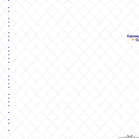
Однажд
О