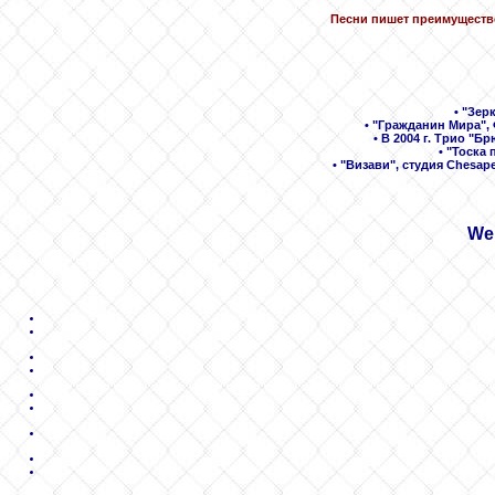
Песни пишет преимуществ
• "Зер
• "Гражданин Мира",
• В 2004 г. Трио "
• "Тоска
• "Визави", студия Chesa
We