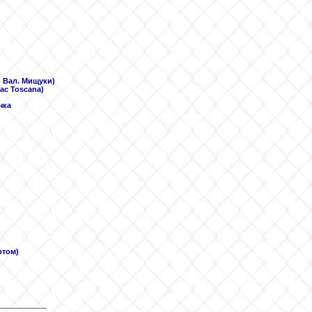
 и Вал. Мищуки)
iac Toscana)
чка
ртом)