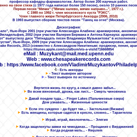
профессор кафедры фармакологии. Автор более 200 научных работ.
енно на свои стихи
(с 1977 года написал более 150 песен), около 10 ранних песе
Первая песня "Мячик" ("Мячик налево, мячик направо...", 1977 г.)
.
С 1980 по 1992 г. член московского куста "РЭКС".
Член главного жюри Петербургского Аккорда (2006, 2010)
В 1993 выпустил сборник текстов песен
"Танец на огне" (Москва).
Дискография:
кало", Нью-Йорк 2001 (при участии Александра Алабина: аранжировки, аккомпа
 Филадельфия, 2002 (при участии Валерия Бермана и Антона Карнауха: аранжир
Брют" выпустило диск "Пятнадцать песен Владимира Музыкантова" в исполнении
 пустая", Нью-Йорк, 2009 (при участии Александра Алабина: аранжировки, акком
peake Records, 2013 (совместно с Александром Никитиным: продюсер, пение, ар
https://itunes.apple.com/us/album/vis-a-vis/id716668854
eMail
: Muzykant@mail.med.upenn.edu
Web
: www.chesapeakerecords.com
b
: https://www.facebook.com/VladimirMuzykantovPhiladel
- Есть аккорды
- Текст выверен автором
- Текст выверен по источнику
Вертится жизнь по кругу, а смысл давно забыт...
Во всем виновный, дрожа, как лист...
- Смерть чиновника
Давай поедем туда...
- Finger Lakes (Пальчиковые озера)
Дом узнавать...
- Жизненные ценности
Если это суждено – да будет так...
- Застольная (Визави)
Есть женщины, которые садятся в кресло, словно...
- Тарантелла
Играй, играй, виолончель...
- Элегия
Когда защелкнуты замки на чемоданах...
- Прощание с Вирджинией
Когда родная мать...
- Requiem