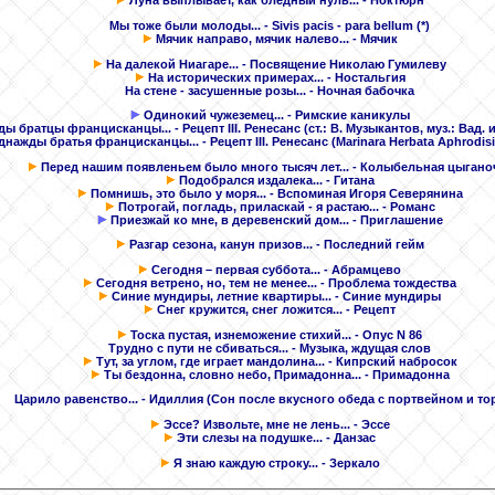
Луна выплывает, как бледный нуль...
- Ноктюрн
Мы тоже были молоды...
- Sivis pacis - para bellum (*)
Мячик направо, мячик налево...
- Мячик
На далекой Ниагаре...
- Посвящение Николаю Гумилеву
На исторических примерах...
- Ностальгия
На стене - засушенные розы...
- Ночная бабочка
Одинокий чужеземец...
- Римские каникулы
ы братцы францисканцы...
- Рецепт III. Ренесанс
(ст.: В. Музыкантов, муз.: Вад.
днажды братья францисканцы...
- Рецепт III. Ренесанс (Marinara Herbata Aphrodis
Перед нашим появленьем было много тысяч лет...
- Колыбельная цыгано
Подобрался издалека...
- Гитана
Помнишь, это было у моря...
- Вспоминая Игоря Северянина
Потрогай, погладь, приласкай - я растаю...
- Романс
Приезжай ко мне, в деревенский дом...
- Приглашение
Разгар сезона, канун призов...
- Последний гейм
Сегодня – первая суббота...
- Абрамцево
Сегодня ветрено, но, тем не менее...
- Проблема тождества
Синие мундиры, летние квартиры...
- Синие мундиры
Снег кружится, снег ложится...
- Рецепт
Тоска пустая, изнеможение стихий...
- Опус N 86
Трудно с пути не сбиваться...
- Музыка, ждущая слов
Тут, за углом, где играет мандолина...
- Кипрский набросок
Ты бездонна, словно небо, Примадонна...
- Примадонна
Царило равенство...
- Идиллия (Сон после вкусного обеда с портвейном и то
Эссе? Извольте, мне не лень...
- Эссе
Эти слезы на подушке...
- Данзас
Я знаю каждую строку...
- Зеркало