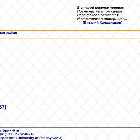
В старой песенке поется:
После нас на этом свете
Пара факсов остается
И страничка в интернете...
(
Виталий Калашников
)
кография
57)
, Брин-Атн
к (1985, биохимия).
итете (University of Pennsylvania),