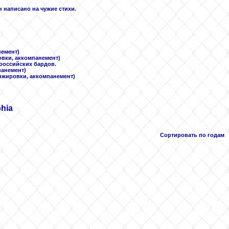
н написано на чужие стихи.
немент)
овки, аккомпанемент)
 российских бардов.
панемент)
анжировки, аккомпанемент)
phia
Сортировать по годам