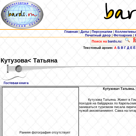
Главная
|
Даты
|
Персоналии
|
Коллективы
Печатный двор
|
Фотоархив
|
Поиск на
bards.ru:
Текстовый архив:
А
Б
В
Г
Д
Е
Ё
Кутузова
< Татьяна
Гостевая книга
Кутузова
< Татьяна.
Кутузова Татьяна. Живет в Го
походов на байдарках по Карельским
заниматься туризмом писала лириче
чужой аккомпанимент. Сама на гитар
Ранняя фотография отсутствует