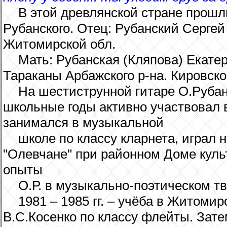
В этой древлянской стране прошл
Рубанского. Отец: Рубанский Сергей 
Житомирской обл.
Мать: Рубанская (Кляпова) Екатери
Тараканы Арбажского р-на. Кировско
На шестиструнной гитаре О.Рубанск
школьные годы активно участвовал 
занимался в музыкальной
школе по классу кларнета, играл 
"Олевчане" при районном Доме куль
опыты
О.Р. в музыкально-поэтическом тв
1981 – 1985 гг. – учёба в Житом
В.С.Косенко по классу флейты. Зат