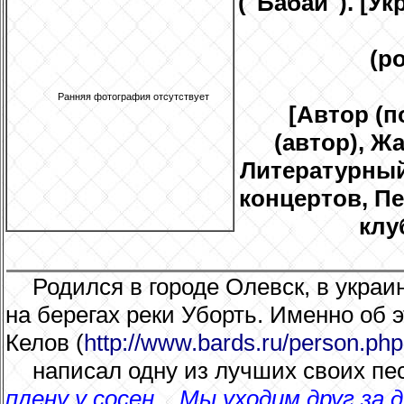
("Бабай"). [Ук
(ро
Ранняя фотография отсутствует
[Автор (п
(автор), Ж
Литературный
концертов, П
клу
Родился в городе Олевск, в укра
на берегах реки Уборть. Именно об э
Келов (
http://www.bards.ru/person.ph
написал одну из лучших своих пе
плену у сосен... Мы уходим друг за 