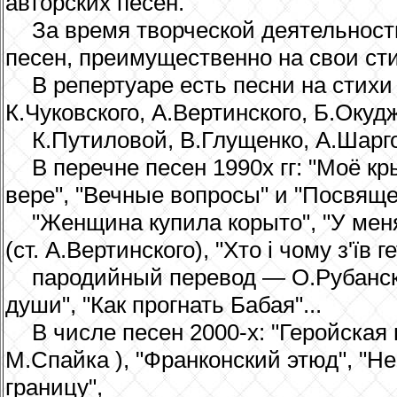
авторских песен.
За время творческой деятельност
песен, преимущественно на свои сти
В репертуаре есть песни на стихи
К.Чуковского, А.Вертинского, Б.Оку
К.Путиловой, В.Глущенко, А.Шарго
В перечне песен 1990х гг: "Моё к
вере", "Вечные вопросы" и "Посвяще
"Женщина купила корыто", "У меня
(ст. А.Вертинского), "Хто і чому з'їв 
пародийный перевод — О.Рубански
души", "Как прогнать Бабая"...
В числе песен 2000-х: "Геройская 
М.Спайка ), "Франконский этюд", "Н
границу",