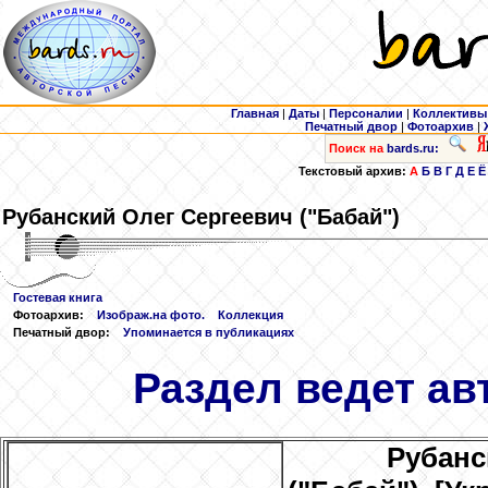
Главная
|
Даты
|
Персоналии
|
Коллективы
Печатный двор
|
Фотоархив
|
Поиск на
bards.ru:
Текстовый архив:
А
Б
В
Г
Д
Е
Ё
Рубанский
Олег Сергеевич ("Бабай")
Гостевая книга
Фотоархив:
Изображ.на фото.
Коллекция
Печатный двор:
Упоминается в публикациях
Раздел ведет ав
Рубанс