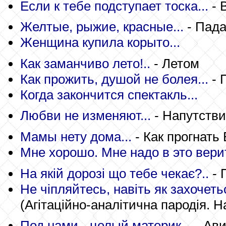
Если к тебе подступает тоска...
- 
Желтые, рыжие, красные...
- Пада
Женщина купила корыто...
Как заманчиво лето!..
- Летом
Как прожить, душой не болея...
- 
Когда закончится спектакль...
Любви не изменяют...
- Напутств
Мамы нету дома...
- Как прогнать
Мне хорошо. Мне надо в это верит
На якій дорозі що тебе чекає?..
- 
Не чіпляйтесь, навіть як захочетьс
(Агітаційно-аналітична пародія. 
Под нами - целый материк...
- Ав