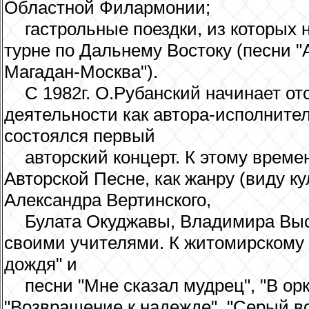
Областной Филармонии;
гастрольные поездки, из которых
турне по Дальнему Востоку (песни "
Магадан-Москва").
С 1982г. О.Рубанский начинает о
деятельности как автора-исполнителя
состоялся первый
авторский концерт. К этому време
Авторской Песне, как жанру (виду к
Александра Вертинского,
Булата Окуджавы, Владимира Выс
своими учителями. К житомирскому 
дождя" и
песни "Мне сказал мудрец", "В ор
"Возвращение к надежде", "Серый вор