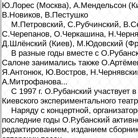
Ю.Лорес (Москва), А.Мендельсон (Ки
В.Новиков, В.Пестушко
М.Петровский, С.Рубчинский, В.С
С.Черепанов, О.Черкашина, Н.Черня
Д.Шлёнский (Киев), М.Юдовский (Фра
В разные годы вместе с О.Рубанс
Салоне занимались также О.Артёмен
Я.Антонюк, Ю.Востров, Н.Чернявский
А.Митрофанова...
С 1997 г. О.Рубанский участвует 
Киевского экспериментального театр
Наряду с концертной, организатор
последние годы О.Р.убанский актив
редактированием, изданием сборник