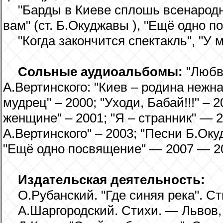
"Барды в Киеве сплошь всенародн
вам" (ст. Б.Окуджавы ), "Ещё одно п
"Когда закончится спектакль", "У м
Сольные аудиоальбомы:
"Любви
А.Вертинского: "Киев – родина нежна
мудрец" – 2000; "Уходи, Бабай!!!" –
женщине" – 2001; "Я – странник" — 2
А.Вертинского" – 2003; "Песни Б.Оку
"Ещё одно посвящение" — 2007 — 2
Издательская деятельность:
О.Рубанский. "Где синяя река". С
А.Шаргородский. Стихи. — Львов,