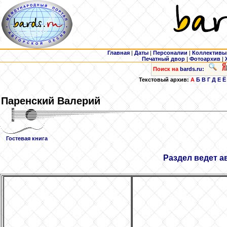
Главная
|
Даты
|
Персоналии
|
Коллективы
Печатный двор
|
Фотоархив
|
Поиск на
bards.ru:
Текстовый архив:
А
Б
В
Г
Д
Е
Ё
Паренский
Валерий
Гостевая книга
Раздел ведет а