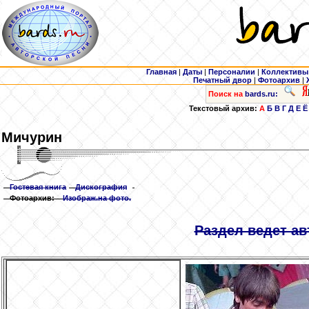
Главная
|
Даты
|
Персоналии
|
Коллективы
Печатный двор
|
Фотоархив
|
Поиск на
bards.ru:
Текстовый архив:
А
Б
В
Г
Д
Е
Ё
Мичурин
Гостевая книга
Дискография
Фотоархив:
Изображ.на фото.
Раздел ведет ав