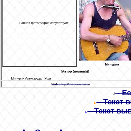
Ранняя фотография отсутствует
Мичурин
[Автор (полный)]
Мичурин Александр. г.Уфа
Web
: http://michurin.nm.ru
- Е
- Текст 
- Текст вы