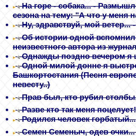
На горе - собака...
- Размышле
сезона на тему: "А что у меня 
Ну, здравствуй, мой ветер...
-
Об истории одной вспомнил я
неизвестного автора из журна
Однажды поздно вечером я ш
Одной милой донне я выстро
Башкортостания (Песня европе
невесту..)
Прав был, кто рубил столбы.
Разве кто так меня поцелует!
Родился человек горбатый...
Семен Семеныч, одев очки...