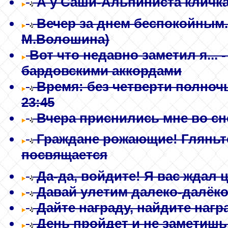
А у Саши-Альпиниста кличка
Вечер за днем беспокойным.
М.Волошина)
Вот что недавно заметил я...
-
бардовскими аккордами
Время: без четверти полночь
23:45
Вчера приснились мне во сне
Граждане рожающие! Гляньте 
посвящается
Да-да, войдите! Я вас ждал ц
Давай улетим далеко-далёко.
Дайте награду, найдите награ
День пройдет и не заметишь.