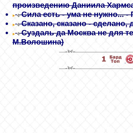
произведению Даниила Хармса
Сила есть - ума не нужно...
- 
Сказано, сказано - сделано, д
Суздаль да Москва не для теб
М.Волошина)