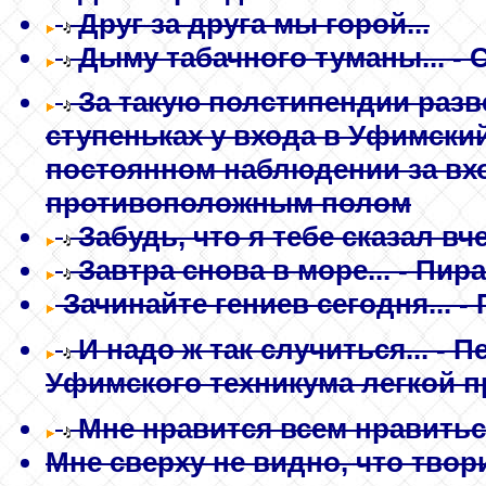
Друг за друга мы горой...
Дыму табачного туманы...
- 
За такую полстипендии разве
ступеньках у входа в Уфимски
постоянном наблюдении за в
противоположным полом
Забудь, что я тебе сказал вче
Завтра снова в море...
- Пира
Зачинайте гениев сегодня...
- 
И надо ж так случиться...
- П
Уфимского техникума легкой
Мне нравится всем нравиться
Мне сверху не видно, что твори