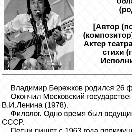
обл
(ро
[Автор (п
(композитор)
Актер театра
стихи (
Исполни
Владимир Бережков родился 26 ф
Окончил Московский государствен
В.И.Ленина (1978).
Филолог. Одно время был ведущ
СССР.
Песни пишет с 1963 года преимуще