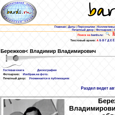
Главная
|
Даты
|
Персоналии
|
Коллективы
Печатный двор
|
Фотоархив
|
Поиск на
bards.ru:
Текстовый архив:
А
Б
В
Г
Д
Е
Ё
Бережков
< Владимир Владимирович
Гостевая книга
Дискография
Фотоархив:
Изображ.на фото.
Печатный двор:
Упоминается в публикациях
Раздел ведет а
Бере
Владимирович