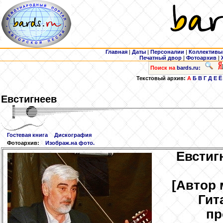
Главная
|
Даты
|
Персоналии
|
Коллективы
Печатный двор
|
Фотоархив
|
Поиск на
bards.ru:
Текстовый архив:
А
Б
В
Г
Д
Е
Ё
Евстигнеев
Гостевая книга
Дискография
Фотоархив:
Изображ.на фото.
Евстиг
[Автор 
Гит
пр