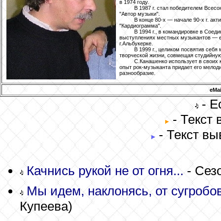
в 1974 году.
В 1987 г. стал победителем Всесо
"Автор музыки".
В конце 80-х — начале 90-х г. ак
"Кардиограмма".
В 1994 г., в командировке в Сое
выступлениях местных музыкантов — е
г.Альбукерке.
В 1999 г., целиком посвятив себя
творческой жизни, совмещая студийную
С.Канашенко использует в своих 
опыт рок-музыканта придает его мелод
разнообразие.
eMai
- Е
- Текст
- Текст вы
Качнись рукой не от огня...
- Сез
Мы идем, наклонясь, от сугробов
Купеева)