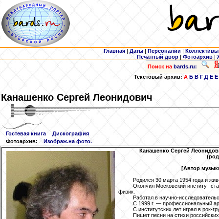
Главная
|
Даты
|
Персоналии
|
Коллективы
Печатный двор
|
Фотоархив
|
Поиск на
bards.ru:
Текстовый архив:
А
Б
В
Г
Д
Е
Ё
Канашенко
Сергей Леонидович
Гостевая книга
Дискография
Фотоархив:
Изображ.на фото.
Канашенко
Сергей Леонидови
(род
[Автор музык
Родился 30 марта 1954 года и жив
Окончил Московский институт ста
физик.
Работал в научно-исследовательс
С 1999 г. — профессиональный ар
С институтских лет играл в рок-гр
Пишет песни на стихи российских