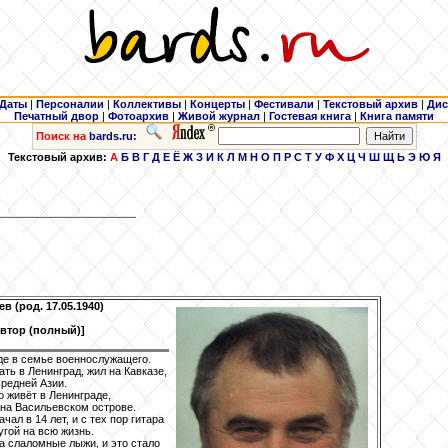
Даты
|
Персоналии
|
Коллективы
|
Концерты
|
Фестивали
|
Текстовый архив
|
Дис
Печатный двор
|
Фотоархив
|
Живой журнал
|
Гостевая книга
|
Книга памяти
Поиск на
bards.ru:
Текстовый архив:
А
Б
В
Г
Д
Е
Ё
Ж
З
И
К
Л
М
Н
О
П
Р
С
Т
У
Ф
Х
Ц
Ч
Ш
Щ
Ь
Э
Ю
Я
ев
(род. 17.05.1940)
Автор (полный)]
где в семье военнослужащего.
ть в Ленинград, жил на Кавказе,
Средней Азии.
о живёт в Ленинграде,
на Васильевском острове.
ачал в 14 лет, и с тех пор гитара
угой на всю жизнь.
на слаломные лыжи, и это стало