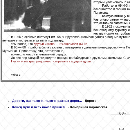
вторым увлечением в ж
Работая в НИИ-3,
альпинистов и горнолыж
Полякова.
Каждую пятницу вы
Кавголово, летом — на 
это оставило заметный 
В 1962 г. окончил
пешеходному туризму и
инструктором на турбаз
В 1966 г. окончил институт им. Бонч-Бруевича, женился, увлёк в водные путеше
вечерам у костра всегда пели под гитару,
тем более, что
друзья и жена — из ансамбля ЛЭТИ.
В 66 — 80 гг. работа была связана с поездками в дальние командировки — в Пе
Мурманск, Прибалтику, что, естественно,
принесло массу впечатлений сердцу.
До сих пор каждый год ходит в походы на байдарках с друзьями, семьями. Сна
Песни у костра продолжают согревать сердца и души.
1966 г.
Дороги, вас тысячи, тысячи разных дорог...
- Дороги
Конец пути и всех начал пришел...
- Комариная лирическая