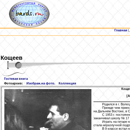
Главная
|
Кощеев
Гостевая книга
Фотоархив:
Изображ.на фото.
Коллекция
Коще
[
Родился в г. Воло
Прежде чем приеха
на Дальнем Востоке, в 
С 1953 г. постоянн
заканчивал школу № 17 
Играть на гитаре н
стала неразлучной подр
В 9 классе встал 