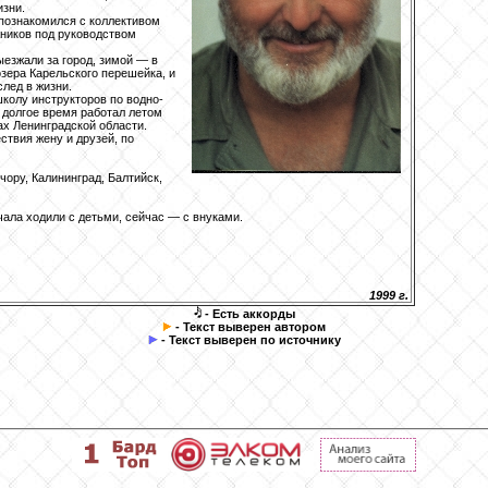
изни.
 познакомился с коллективом
ников под руководством
езжали за город, зимой — в
озера Карельского перешейка, и
след в жизни.
 школу инструкторов по водно-
 долгое время работал летом
ах Ленинградской области.
ствия жену и друзей, по
чору, Калининград, Балтийск,
чала ходили с детьми, сейчас — с внуками.
1999 г.
- Есть аккорды
- Текст выверен автором
- Текст выверен по источнику