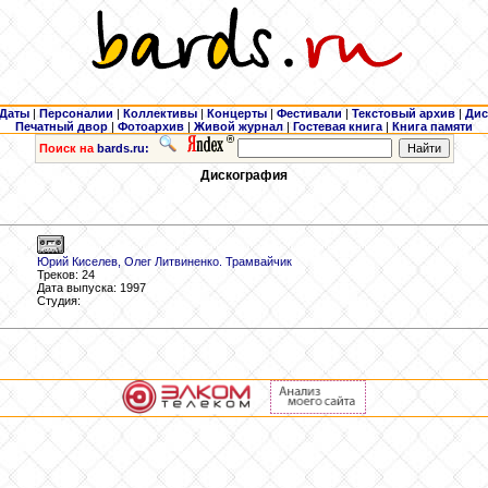
Даты
|
Персоналии
|
Коллективы
|
Концерты
|
Фестивали
|
Текстовый архив
|
Дис
Печатный двор
|
Фотоархив
|
Живой журнал
|
Гостевая книга
|
Книга памяти
Поиск на
bards.ru:
Дискография
Юрий Киселев, Олег Литвиненко. Трамвайчик
Треков: 24
Дата выпуска: 1997
Студия: