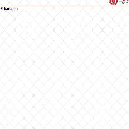
bards.ru
©