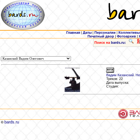
Главная
|
Даты
|
Персоналии
|
Коллективы
Печатный двор
|
Фотоархив
|
Поиск на
bards.ru:
Вадим Казанский. Н
Треков: 22
Дата выпуска:
Студия:
bards.ru
©