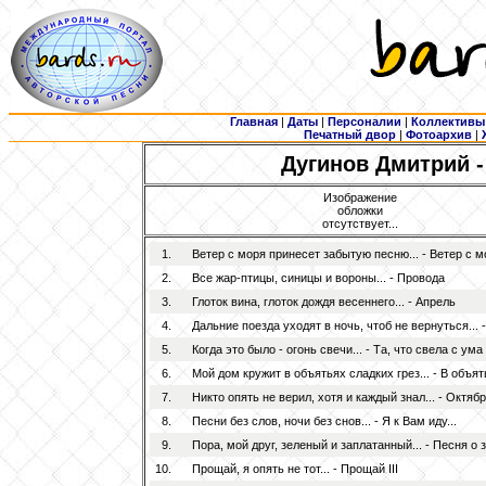
Главная
|
Даты
|
Персоналии
|
Коллективы
Печатный двор
|
Фотоархив
|
Дугинов Дмитрий 
Изображение
обложки
отсутствует...
1.
Ветер с моря принесет забытую песню... - Ветер с м
2.
Все жар-птицы, синицы и вороны... - Провода
3.
Глоток вина, глоток дождя весеннего... - Апрель
4.
Дальние поезда уходят в ночь, чтоб не вернуться... 
5.
Когда это было - огонь свечи... - Та, что свела с ума
6.
Мой дом кружит в объятьях сладких грез... - В объят
7.
Никто опять не верил, хотя и каждый знал... - Октяб
8.
Песни без слов, ночи без снов... - Я к Вам иду...
9.
Пора, мой друг, зеленый и заплатанный... - Песня о 
10.
Прощай, я опять не тот... - Прощай III