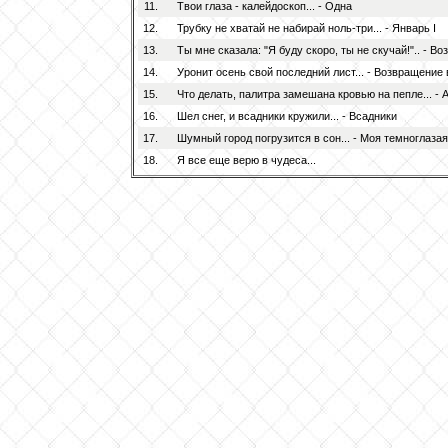
11.
Твои глаза - калейдоскоп... - Одна
12.
Трубку не хватай не набирай ноль-три... - Январь I
13.
Ты мне сказала: "Я буду скоро, ты не скучай!".. - В
14.
Уронит осень свой последний лист... - Возвращение 
15.
Что делать, палитра замешана кровью на пепле... 
16.
Шел снег, и всадники кружили... - Всадники
17.
Шумный город погрузится в сон... - Моя темноглазая
18.
Я все еще верю в чудеса...