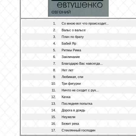
1.
Со мною вот что происходит...
2.
Вальс о вальсе
3.
Плач по брату
4.
Бабий Яр
5.
Ритмы Рима
6.
Заклинание
7.
Благодарю Вас навсегда...
8.
Нет лет
9.
Любимая, спи
10.
Три фигурки
11.
Ничто не сходит с рук...
12.
Качка
13.
Последняя попытка
14.
Дорога в дождь
15.
Неужели
16.
Бежит река
17.
Стеклянный господин