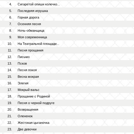
4.
Сигаретой опиши колечко...
5.
Последняя игрушка
6.
Горная дорога
7.
Осенняя песня
8.
Ночь-обманщица
9.
Моя современница
10.
На Театральной площади...
11.
Песня прощания
12.
Письмо
13.
Псков
14.
Песня покоя
15.
Весна мокрая
16.
Элегия
17.
Мокрый вальс
18.
Прощание с Родиной
19.
Песня о черной подруге
20.
Возвращения
21.
Олененок
22.
Жестокая цыганочка
23.
Две девочки