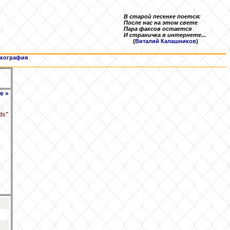
В старой песенке поется:
После нас на этом свете
Пара факсов остается
И страничка в интернете...
(
Виталий Калашников
)
кография
е »
ds"