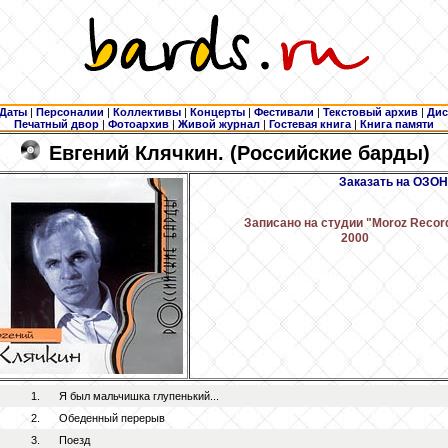
Даты
|
Персоналии
|
Коллективы
|
Концерты
|
Фестивали
|
Текстовый архив
|
Дис
Печатный двор
|
Фотоархив
|
Живой журнал
|
Гостевая книга
|
Книга памяти
Евгений Клячкин. (Российские барды)
Заказать на ОЗОН
Записано на студии "Moroz Recor
2000
1.
Я был мальчишка глупенький...
2.
Обеденный перерыв
3.
Поезд