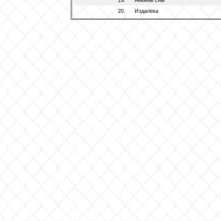
19.
Анкины сны
20.
Издалека