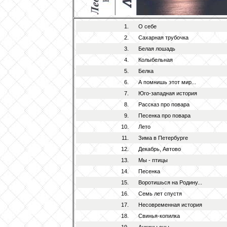
1.
О себе
2.
Сахарная трубочка
3.
Белая лошадь
4.
Колыбельная
5.
Белка
6.
А помнишь этот мир...
7.
Юго-западная история
8.
Рассказ про повара
9.
Песенка про повара
10.
Лето
11.
Зима в Петербурге
12.
Декабрь, Автово
13.
Мы - птицы
14.
Песенка
15.
Воротишься на Родину...
16.
Семь лет спустя
17.
Несовременная история
18.
Свинья-копилка