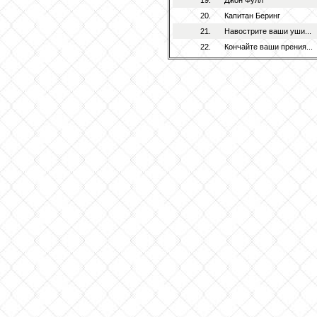
19.
Джон Фулл
20.
Капитан Беринг
21.
Навострите ваши уши...
22.
Кончайте ваши прения...