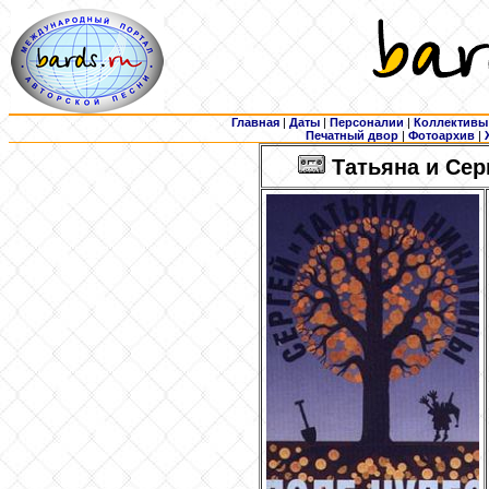
Главная
|
Даты
|
Персоналии
|
Коллективы
Печатный двор
|
Фотоархив
|
Татьяна и Сер