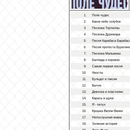
1.
Поле чудес
2.
Какое небо голубое
3.
Песенка Тортиллы
4.
Песенка Дуремара
5.
Песня Карабаса Барабаса
6.
Песня протеста Буратин
7.
Песенка Мальвины
8.
Баллада о коровах
9.
Самая первая песня
10.
Хвосты
11.
Бульдог и таксик
12.
Бычок
13.
Девочка и пластилин
14.
Карась и щука
15.
Я - петух
16.
Крошка Вилли-Винки
17.
Непослушная мама
18.
Зеленая история