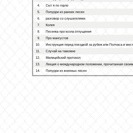
4.
Сыт я по горло
5.
Попурри из ранних песен
6.
разговор со слушателями
7.
Колея
8.
Песенка про козла отпущения
9.
Про мангустов
10.
Инструкция перед поездкой за рубеж или Полчаса в мес
11.
Случай на таможне
12.
Милицейский протокол
13.
Лекция о международном положении, прочитанная своим
14.
Попурри из военных песен