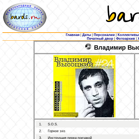
Главная
|
Даты
|
Персоналии
|
Коллективы
Печатный двор
|
Фотоархив
|
Владимир Высо
1.
S.O.S.
2.
Горное эхо
3.
Инструкция перед поездкой