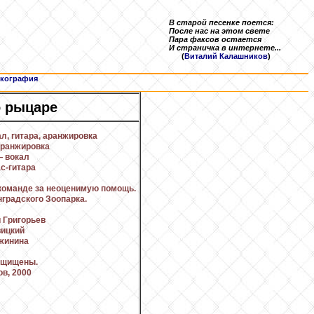
В старой песенке поется:
После нас на этом свете
Пара факсов остается
И страничка в интернете...
(
Виталий Калашников
)
кография
о рыцаре
, гитара, аранжировка
аранжировка
— вокал
с-гитара
команде за неоценимую помощь.
градского Зоопарка.
 Григорьев
вицкий
жинина
защищены.
в, 2000