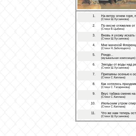
1.
На ветру огнем горя, 
(Стихи Ш.Хусаинова)
2.
По весне отяжелев от
(Стихи В.Цыбина)
3.
Вновь я ухожу искать 
(Стихи Ш.Хусаинова)
4.
Мне мачехой Флоренци
(Стихи Н.Заболоцкого)
5.
Рондо...
(музыкальная композиция)
6.
Звезды от воды над ре
(Стихи Ш.Хусаинова)
7.
Припаяны осенью к ост
(Стихи С.Каплана)
8.
Как хотелось праздника
(Стихи С.Татаринова)
9.
Вкус табака сменю на 
(Стихи С.Каплана)
10.
Июльским утром спирт
(Стихи С.Каплана)
11.
Что же нам теперь ост
(Стихи Ш.Хусаинова)