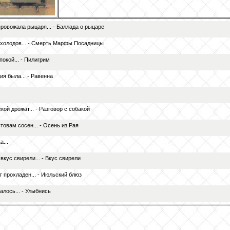
провожала рыцаря... - Баллада о рыцаре
 холодов... - Смерть Марфы Посадницы
покой... - Пилигрим
я была... - Равенна
кой дрожат... - Разговор с собакой
овам сосен... - Осень из Рая
...
вкус свирели... - Вкус свирели
 прохладен... - Июльский блюз
алось... - Улыбнись