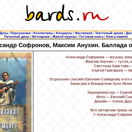
Даты
|
Персоналии
|
Коллективы
|
Концерты
|
Фестивали
|
Текстовый архив
|
Дис
Печатный двор
|
Фотоархив
|
Живой журнал
|
Гостевая книга
|
Книга памяти
сандр Софронов, Максим Анухин. Баллада 
Александр Софронов — музыка, вокал
Максим Анухин — гусли, 
Светлана Аристова 
Сергей Григорьев — ба
Отдельное спасибо Евгению Савицкому и его 
Записано в Концертном Зале Ленин
Звукорежиссер — Сергей
Фото — Евгений Са
Дизайн — Алена Дру
Все авторские права 
© Александр Софроно