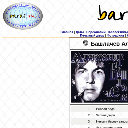
Главная
|
Даты
|
Персоналии
|
Коллективы
Печатный двор
|
Фотоархив
|
Башлачев Ал
1.
Ржавая вода
2.
Черная дыра
3.
Некому березу залом
4.
Дым коромыслом