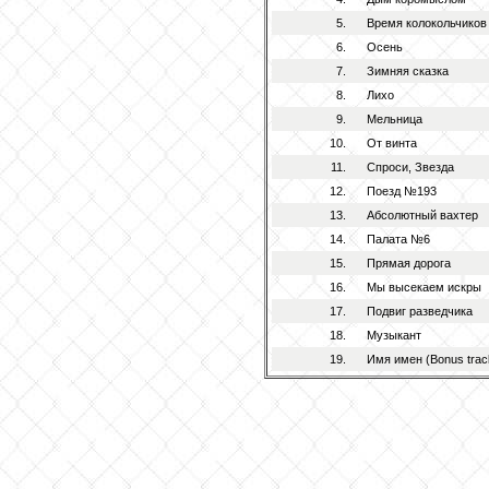
5.
Время колокольчиков
6.
Осень
7.
Зимняя сказка
8.
Лихо
9.
Мельница
10.
От винта
11.
Спроси, Звезда
12.
Поезд №193
13.
Абсолютный вахтер
14.
Палата №6
15.
Прямая дорога
16.
Мы высекаем искры
17.
Подвиг разведчика
18.
Музыкант
19.
Имя имен (Bonus trac