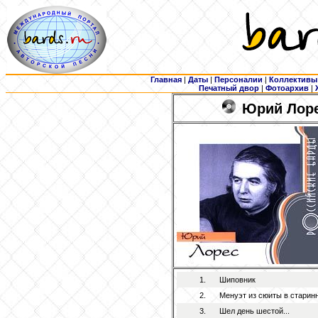
Главная
|
Даты
|
Персоналии
|
Коллективы
Печатный двор
|
Фотоархив
|
Юрий Лоре
1.
Шиповник
2.
Менуэт из сюиты в старин
3.
Шел день шестой...