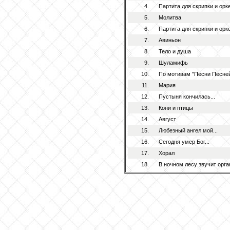
4.
Партита для скрипки и орке
5.
Молитва
6.
Партита для скрипки и орк
7.
Авиньон
8.
Тело и душа
9.
Шуламифь
10.
По мотивам "Песни Песне
11.
Мария
12.
Пустыня кончилась...
13.
Кони и птицы
14.
Август
15.
Любезный ангел мой...
16.
Сегодня умер Бог...
17.
Хорал
18.
В ночном лесу звучит орган