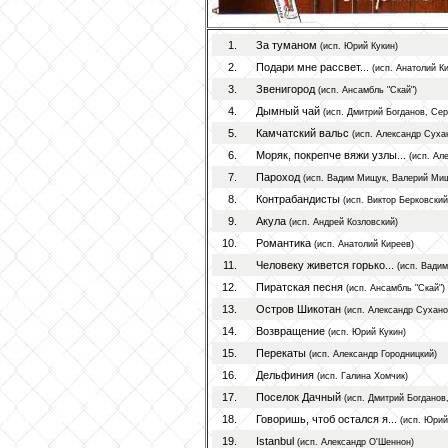
1.
За туманом
(исп. Юрий Кукин)
2.
Подари мне рассвет...
(исп. Анатолий К
3.
Звенигород
(исп. Ансамбль "Скай")
4.
Дымный чай
(исп. Дмитрий Богданов, Се
5.
Камчатский вальс
(исп. Александр Суха
6.
Моряк, покрепче вяжи узлы...
(исп. Ал
7.
Пароход
(исп. Вадим Мищук, Валерий Мищ
8.
Контрабандисты
(исп. Виктор Берковски
9.
Акула
(исп. Андрей Козловский)
10.
Романтика
(исп. Анатолий Киреев)
11.
Человеку живется горько...
(исп. Вади
12.
Пиратская песня
(исп. Ансамбль "Скай")
13.
Остров Шикотан
(исп. Александр Сухано
14.
Возвращение
(исп. Юрий Кукин)
15.
Перекаты
(исп. Александр Городницкий)
16.
Дельфиния
(исп. Галина Хомчик)
17.
Поселок Дачный
(исп. Дмитрий Богдано
18.
Говоришь, чтоб остался я...
(исп. Юрий
19.
Istanbul
(исп. Александр О'Шеннон)